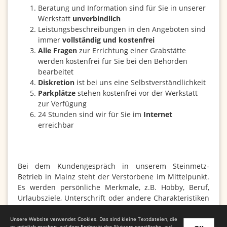
Beratung und Information sind für Sie in unserer
Werkstatt
unverbindlich
Leistungsbeschreibungen in den Angeboten sind
immer
vollständig und kostenfrei
Alle Fragen
zur Errichtung einer Grabstätte
werden kostenfrei für Sie bei den Behörden
bearbeitet
Diskretion
ist bei uns eine Selbstverständlichkeit
Parkplätze
stehen kostenfrei vor der Werkstatt
zur Verfügung
24 Stunden sind wir für Sie im
Internet
erreichbar
Bei dem Kundengespräch in unserem Steinmetz-
Betrieb in Mainz steht der Verstorbene im Mittelpunkt.
Es werden persönliche Merkmale, z.B. Hobby, Beruf,
Urlaubsziele, Unterschrift oder andere Charakteristiken
in die Gestaltung der Grabstätte mit eingebracht. Die
fachkundige Beratung erfolgt unverbindlich.
Unsere Website verwendet Cookies. Das sind kleine Textdateien, die
es möglich machen, auf dem Endgerät des Nutzers spezifische, auf